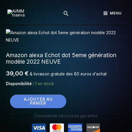
Amazon
Aller
alexa
Rechercher
au
MENU
Echot
contenu
dot
5eme
quantité
génération
de
modèle
Amazon
2022
Amazon alexa Echot dot 5eme génération
alexa
NEUVE
modèle 2022 NEUVE
Echot
dot
39,00
€
& livraison gratuite des 80 euros d'achat
5eme
Disponibilité :
1 en stock
génération
modèle
2022
AJOUTER AU
PANIER
NEUVE
Commande sécurisée garantie