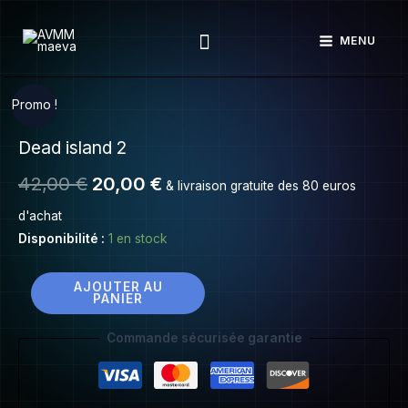
Dead
Aller
island
Rechercher
au
MENU
2
contenu
quantité
Le
Le
Promo !
de
prix
prix
Dead island 2
Dead
island
initial
actuel
42,00
€
20,00
€
& livraison gratuite des 80 euros
2
était :
est :
d'achat
Disponibilité :
1 en stock
42,00 €.
20,00 €.
AJOUTER AU
PANIER
Commande sécurisée garantie