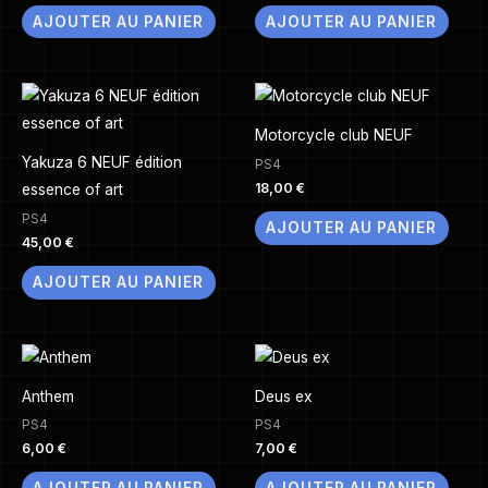
AJOUTER AU PANIER
AJOUTER AU PANIER
Motorcycle club NEUF
Yakuza 6 NEUF édition
PS4
18,00
€
essence of art
PS4
AJOUTER AU PANIER
45,00
€
AJOUTER AU PANIER
Anthem
Deus ex
PS4
PS4
6,00
€
7,00
€