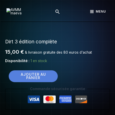
Dirt
Aller
3
Rechercher
au
MENU
édition
contenu
complète
quantité
de
Dirt 3 édition complète
Dirt
3
15,00
€
& livraison gratuite des 80 euros d'achat
édition
complète
Disponibilité :
1 en stock
AJOUTER AU
PANIER
Commande sécurisée garantie