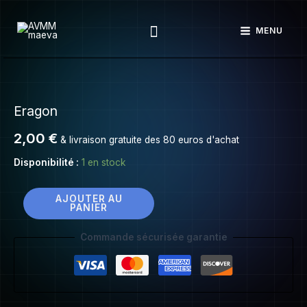
Eragon
Aller
Rechercher
au
MENU
contenu
quantité
de
Eragon
Eragon
2,00
€
& livraison gratuite des 80 euros d'achat
Disponibilité :
1 en stock
AJOUTER AU
PANIER
Commande sécurisée garantie