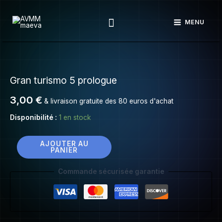
Gran
Aller
turismo
Rechercher
au
MENU
5
contenu
prologue
quantité
de
Gran turismo 5 prologue
Gran
turismo
3,00
€
& livraison gratuite des 80 euros d'achat
5
prologue
Disponibilité :
1 en stock
AJOUTER AU
PANIER
Commande sécurisée garantie