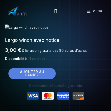
Largo
Aller
winch
Rechercher
au
MENU
avec
contenu
notice
quantité
de
Largo winch avec notice
Largo
winch
3,00
€
& livraison gratuite des 80 euros d'achat
avec
notice
Disponibilité :
1 en stock
AJOUTER AU
PANIER
Commande sécurisée garantie