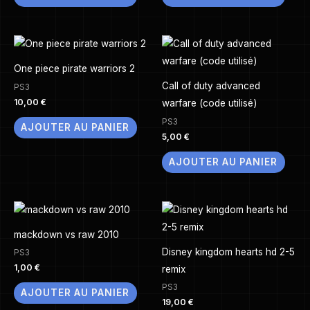
One piece pirate warriors 2
Call of duty advanced
PS3
10,00
€
warfare (code utilisé)
PS3
AJOUTER AU PANIER
5,00
€
AJOUTER AU PANIER
mackdown vs raw 2010
Disney kingdom hearts hd 2-5
PS3
1,00
€
remix
PS3
AJOUTER AU PANIER
19,00
€