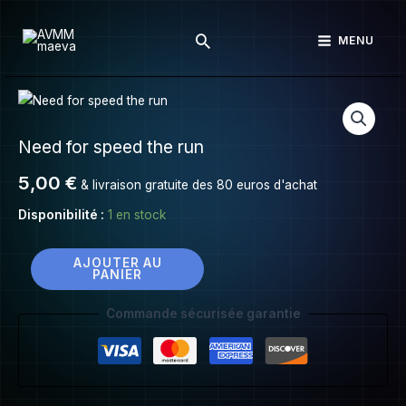
Need
Aller
for
Rechercher
au
MENU
speed
contenu
the
run
quantité
de
Need for speed the run
Need
for
5,00
€
& livraison gratuite des 80 euros d'achat
speed
the
Disponibilité :
1 en stock
run
AJOUTER AU
PANIER
Commande sécurisée garantie