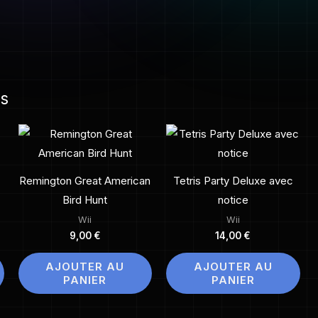
es
Remington Great American
Tetris Party Deluxe avec
Bird Hunt
notice
Wii
Wii
9,00
€
14,00
€
AJOUTER AU
AJOUTER AU
PANIER
PANIER