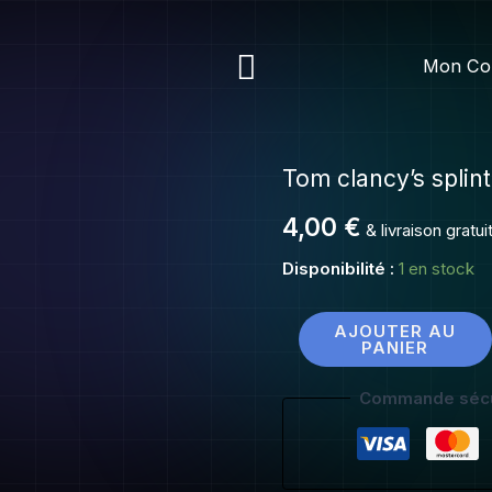
Tom
clancy's
Rechercher
Mon Co
splinter
cell
Tom clancy’s splint
quantité
de
4,00
€
& livraison gratu
Tom
clancy's
Disponibilité :
1 en stock
splinter
cell
AJOUTER AU
PANIER
Commande sécu