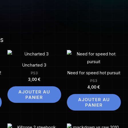
es
Uncharted 3
2
Need for speed hot pursuit
PS3
3,00
€
PS3
4,00
€
AJOUTER AU
PANIER
AJOUTER AU
PANIER