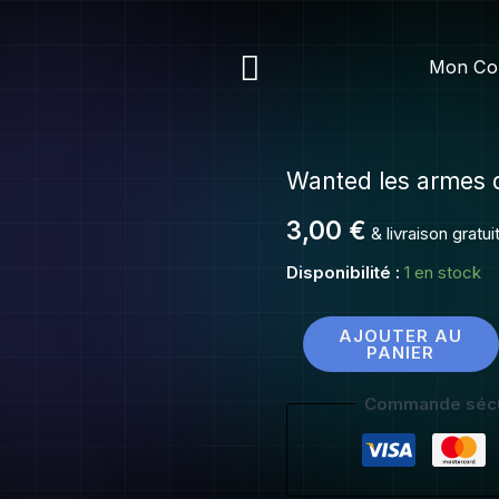
Wanted
les
Rechercher
Mon Co
armes
du
destin
Wanted les armes 
quantité
de
3,00
€
& livraison gratu
Wanted
les
Disponibilité :
1 en stock
armes
du
AJOUTER AU
PANIER
destin
Commande sécu