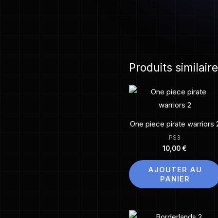
Produits similair
One piece pirate warriors 
PS3
10,00
€
AJOUTER AU
PANIER