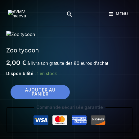
Zoo
Aller
tycoon
Rechercher
au
MENU
contenu
quantité
de
Zoo tycoon
Zoo
tycoon
2,00
€
& livraison gratuite des 80 euros d'achat
Disponibilité :
1 en stock
AJOUTER AU
PANIER
Commande sécurisée garantie