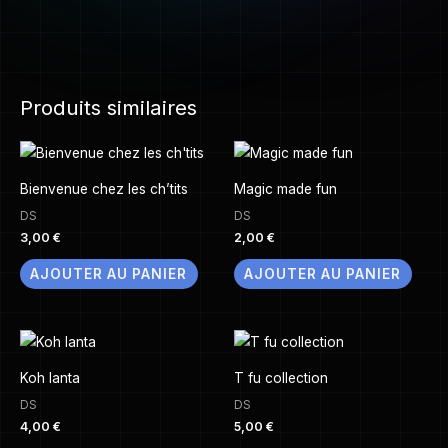
Produits similaires
Bienvenue chez les ch’tits
Magic made fun
DS
DS
3,00
€
2,00
€
AJOUTER AU PANIER
AJOUTER AU PANIER
Koh lanta
T fu collection
DS
DS
4,00
€
5,00
€