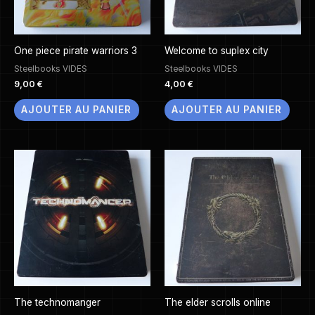
One piece pirate warriors 3
Welcome to suplex city
Steelbooks VIDES
Steelbooks VIDES
9,00
€
4,00
€
AJOUTER AU PANIER
AJOUTER AU PANIER
The technomanger
The elder scrolls online