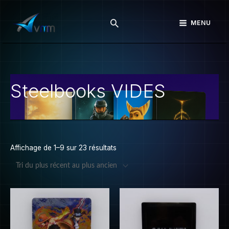
Aller
Rechercher
au
MENU
contenu
Trié
du
Steelbooks VIDES
plus
récent
au
plus
ancien
Affichage de 1–9 sur 23 résultats