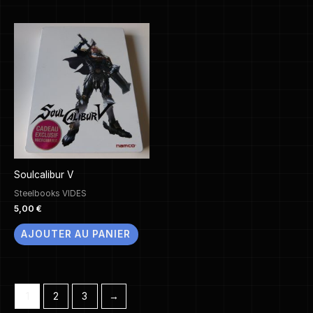
Soulcalibur V
Steelbooks VIDES
5,00
€
AJOUTER AU PANIER
1
2
3
→