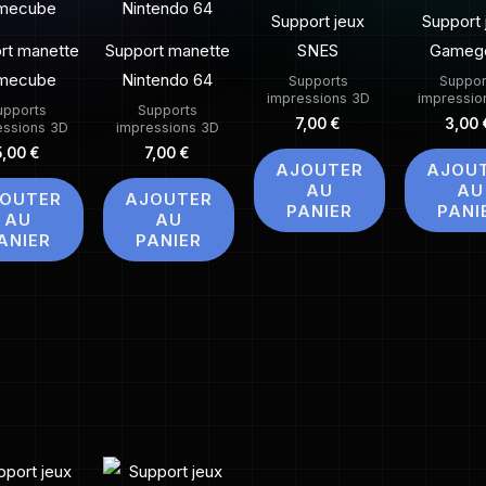
Support jeux
Support 
rt manette
Support manette
SNES
Gameg
mecube
Nintendo 64
Supports
Suppor
impressions 3D
impressio
upports
Supports
7,00
€
3,00
essions 3D
impressions 3D
5,00
€
7,00
€
AJOUTER
AJOU
AU
AU
OUTER
AJOUTER
PANIER
PANI
AU
AU
ANIER
PANIER