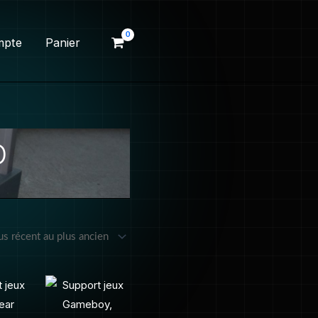
mpte
Panier
D