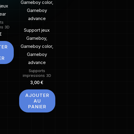
jeux
ear
ts
ns 3D
Support jeux
€
Gameboy,
Gameboy color,
TER
Gameboy
ER
advance
Supports
impressions 3D
3,00
€
AJOUTER
AU
PANIER