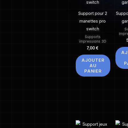
Support pour 2
Suppo
manettes pro
ga
switch
S
impr
Supports
impressions 3D
7,00
€
AJ
AJOUTER
P
AU
PANIER