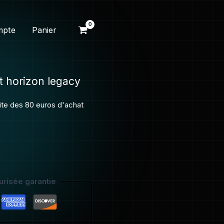
mpte
Panier
t horizon legacy
uite des 80 euros d'achat
risée garantie