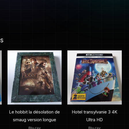
es
Le hobbit la désolation de
Hotel transylvanie 3 4K
smaug version longue
Ultra HD
Blu-ray
Blu-ray