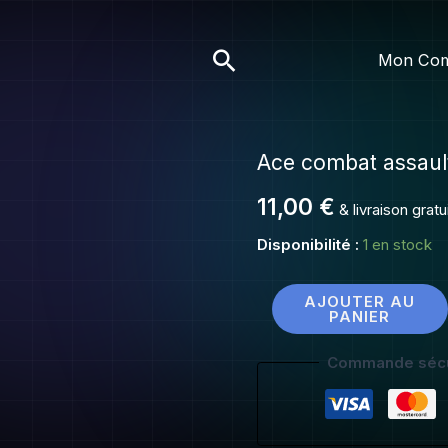
combat
assault
Rechercher
Mon Co
horizon
legacy
Ace combat assaul
quantité
de
11,00
€
& livraison grat
Ace
combat
Disponibilité :
1 en stock
assault
horizon
AJOUTER AU
PANIER
legacy
Commande sécu