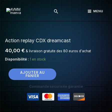
Action
Aller
replay
Rechercher
au
MENU
CDX
contenu
dreamcast
quantité
de
Action replay CDX dreamcast
Action
replay
40,00
€
& livraison gratuite des 80 euros d'achat
CDX
dreamcast
Disponibilité :
1 en stock
AJOUTER AU
PANIER
Commande sécurisée garantie