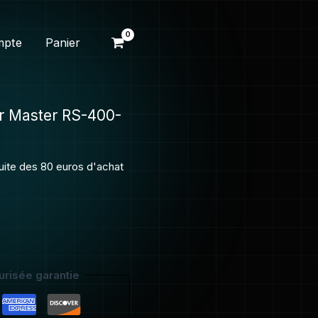
mpte
Panier
er Master RS-400-
tuite des 80 euros d'achat
risée garantie