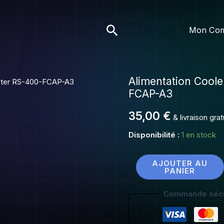
Cooler
Master
Rechercher
Mon Co
RS-
400-
FCAP-
A3
Alimentation Cool
quantité
FCAP-A3
de
Alimentation
35,00
€
& livraison gra
Cooler
Disponibilité :
1 en stock
Master
RS-
400-
AJOUTER AU
PANIER
FCAP-
A3
Commande sécu