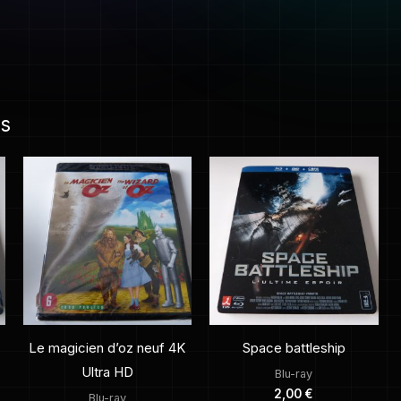
es
Le magicien d’oz neuf 4K
Space battleship
Ultra HD
Blu-ray
2,00
€
Blu-ray