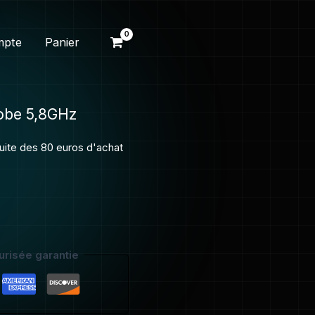
be
mpte
Panier
obe 5,8GHz
tuite des 80 euros d'achat
risée garantie