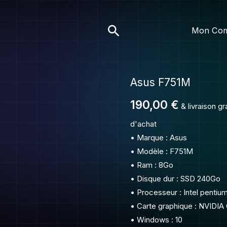
F751M
Rechercher
Mon Co
Asus F751M
quantité
de
190,00
€
& livraison g
Asus
F751M
d'achat
• Marque : Asus
• Modèle : F751M
• Ram : 8Go
• Disque dur : SSD 240Go
• Processeur : Intel penti
• Carte graphique : NVIDI
• Windows : 10