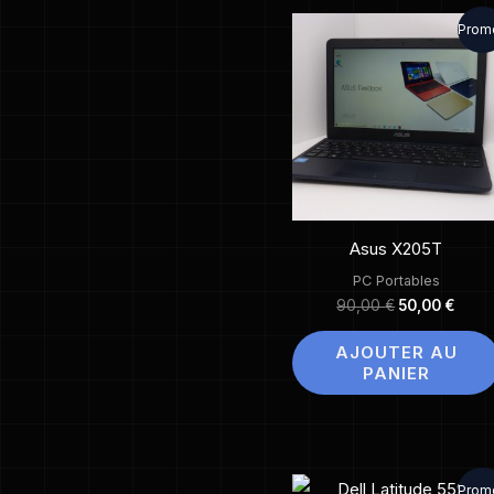
Le
Le
Promo
prix
prix
initial
actu
était :
est :
90,00 €.
50,00
Asus X205T
PC Portables
90,00
€
50,00
€
AJOUTER AU
PANIER
Le
Le
Promo