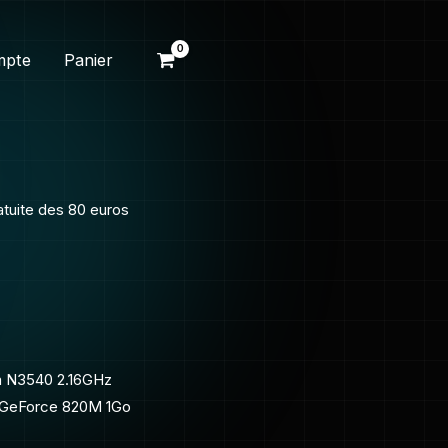
mpte
Panier
ratuite des 80 euros
um N3540 2.16GHz
A GeForce 820M 1Go