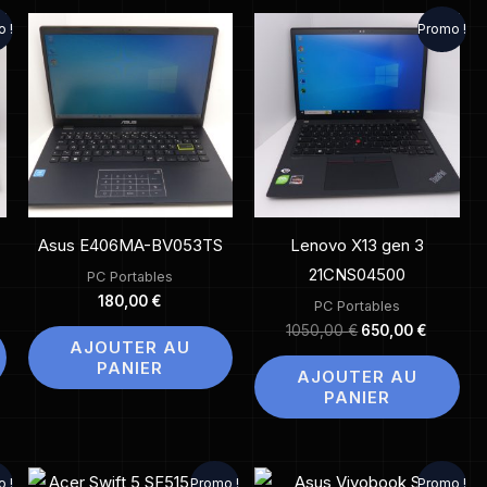
Le
Le
 !
Promo !
prix
prix
el
initial
actuel
était :
est :
 €.
1050,00 €.
650,00 
Asus E406MA-BV053TS
Lenovo X13 gen 3
21CNS04500
PC Portables
180,00
€
PC Portables
1050,00
€
650,00
€
AJOUTER AU
PANIER
AJOUTER AU
PANIER
Le
Le
Le
Le
 !
Promo !
Promo !