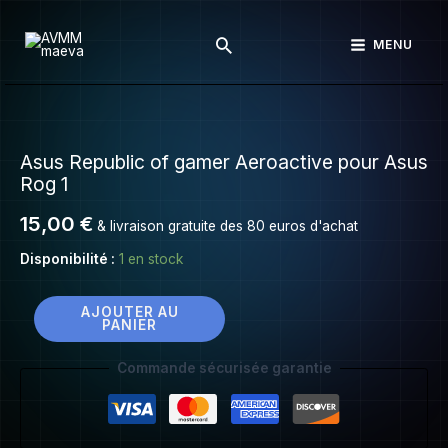
Asus
Aller
Republic
Rechercher
au
MENU
of
contenu
gamer
Aeroactive
quantité
pour
de
Asus
Asus Republic of gamer Aeroactive pour Asus
Asus
Rog
Rog 1
Republic
1
of
15,00
€
& livraison gratuite des 80 euros d'achat
gamer
Disponibilité :
1 en stock
Aeroactive
pour
Asus
AJOUTER AU
PANIER
Rog
1
Commande sécurisée garantie