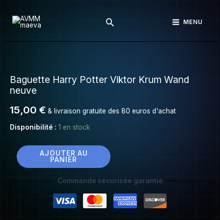
Baguette
Aller
Harry
Rechercher
au
MENU
Potter
contenu
Viktor
Krum
quantité
Wand
de
neuve
Baguette Harry Potter Viktor Krum Wand
Baguette
neuve
Harry
Potter
15,00
€
& livraison gratuite des 80 euros d'achat
Viktor
Disponibilité :
1 en stock
Krum
Wand
neuve
AJOUTER AU
PANIER
Commande sécurisée garantie