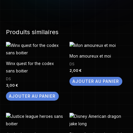
Produits similaires
Mon amoureux et moi
Winx quest for the codex
DS
2,00
€
sans boitier
DS
AJOUTER AU PANIER
3,00
€
AJOUTER AU PANIER