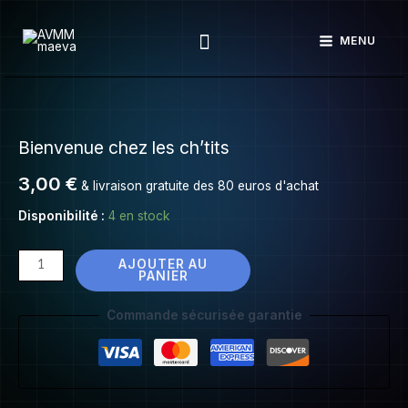
Bienvenue
Aller
chez
Rechercher
au
MENU
les
contenu
ch'tits
quantité
de
Bienvenue chez les ch’tits
Bienvenue
chez
3,00
€
& livraison gratuite des 80 euros d'achat
les
ch'tits
Disponibilité :
4 en stock
AJOUTER AU
PANIER
Commande sécurisée garantie