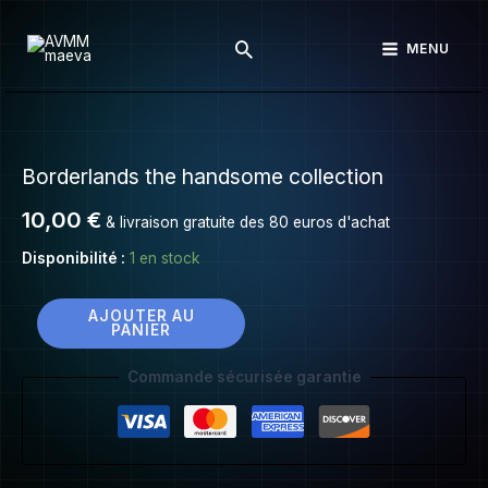
Borderlands
Aller
the
Rechercher
au
MENU
handsome
contenu
collection
quantité
de
Borderlands the handsome collection
Borderlands
the
10,00
€
& livraison gratuite des 80 euros d'achat
handsome
collection
Disponibilité :
1 en stock
AJOUTER AU
PANIER
Commande sécurisée garantie