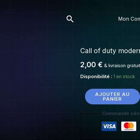
of
duty
Rechercher
Mon Co
modern
warfare
2
MW2
Call of duty mode
quantité
de
2,00
€
& livraison gratu
Call
of
Disponibilité :
1 en stock
duty
modern
AJOUTER AU
PANIER
warfare
2
Commande sécu
MW2