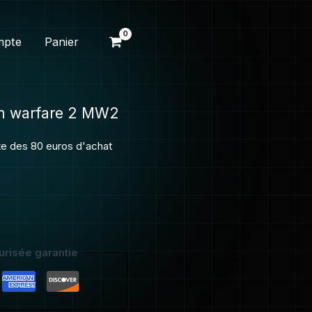
mpte
Panier
rn warfare 2 MW2
ite des 80 euros d'achat
risée garantie