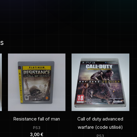
es
Resistance fall of man
Call of duty advanced
warfare (code utilisé)
PS3
3,00
€
PS3