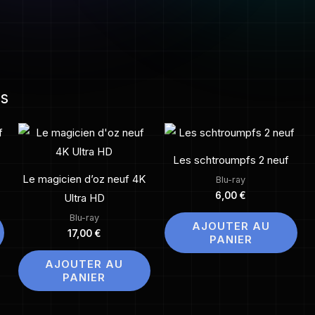
es
Les schtroumpfs 2 neuf
Le magicien d’oz neuf 4K
Blu-ray
6,00
€
Ultra HD
Blu-ray
AJOUTER AU
17,00
€
PANIER
AJOUTER AU
PANIER