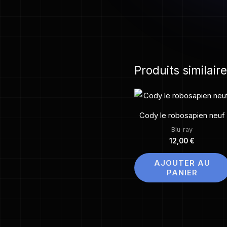
Produits similair
Cody le robosapien neuf
Blu-ray
12,00
€
AJOUTER AU
PANIER