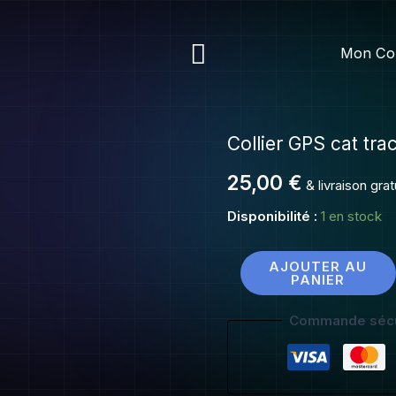
Collier
GPS
Rechercher
Mon Co
cat
tracker
Collier GPS cat tra
quantité
de
25,00
€
& livraison gra
Collier
GPS
Disponibilité :
1 en stock
cat
tracker
AJOUTER AU
PANIER
Commande sécu