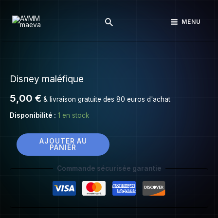
Disney
Aller
maléfique
Rechercher
au
MENU
contenu
quantité
de
Disney maléfique
Disney
maléfique
5,00
€
& livraison gratuite des 80 euros d'achat
Disponibilité :
1 en stock
AJOUTER AU
PANIER
Commande sécurisée garantie