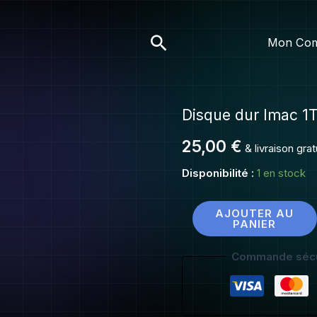
Disque
dur
Rechercher
Mon Co
Imac
1To
Disque dur Imac 1
quantité
de
25,00
€
& livraison gra
Disque
dur
Disponibilité :
1 en stock
Imac
1To
AJOUTER AU
PANIER
Commande sécu