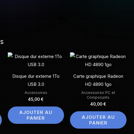
es
Disque dur externe 1To
Carte graphique Radeon
USB 3.0
HD 4890 1go
Accessoires
Accessoires PC et
Composants
45,00
€
40,00
€
AJOUTER AU
AJOUTER AU
PANIER
PANIER