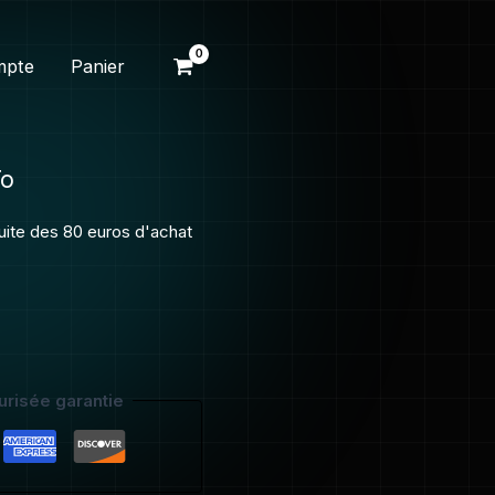
mpte
Panier
To
tuite des 80 euros d'achat
risée garantie