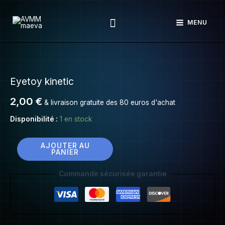
Eyetoy
Aller
kinetic
Rechercher
au
MENU
contenu
quantité
de
Eyetoy kinetic
Eyetoy
kinetic
2,00
€
& livraison gratuite des 80 euros d'achat
Disponibilité :
1 en stock
AJOUTER AU
PANIER
Commande sécurisée garantie