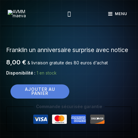
Franklin
Aller
un
Rechercher
au
MENU
anniversaire
contenu
surprise
avec
quantité
notice
de
Franklin un anniversaire surprise avec notice
Franklin
un
8,00
€
& livraison gratuite des 80 euros d'achat
anniversaire
surprise
Disponibilité :
1 en stock
avec
notice
AJOUTER AU
PANIER
Commande sécurisée garantie