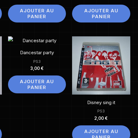
AJOUTER AU
AJOUTER AU
PANIER
PANIER
Dancestar party
PS3
3,00
€
AJOUTER AU
PANIER
Disney sing it
PS3
2,00
€
AJOUTER AU
PANIER