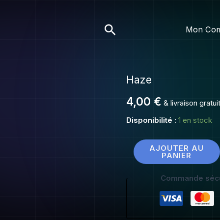
Haze
Rechercher
Mon Co
Haze
quantité
de
4,00
€
& livraison gratu
Haze
Disponibilité :
1 en stock
AJOUTER AU
PANIER
Commande sécu