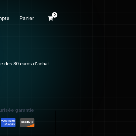
mpte
Panier
ite des 80 euros d'achat
risée garantie