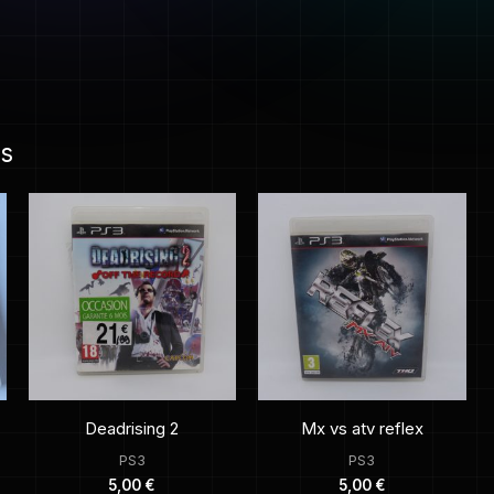
es
Deadrising 2
Mx vs atv reflex
PS3
PS3
5,00
€
5,00
€