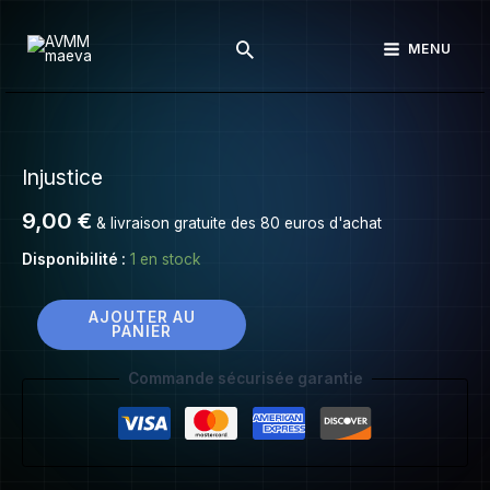
Injustice
Aller
Rechercher
au
MENU
contenu
quantité
de
Injustice
Injustice
9,00
€
& livraison gratuite des 80 euros d'achat
Disponibilité :
1 en stock
AJOUTER AU
PANIER
Commande sécurisée garantie