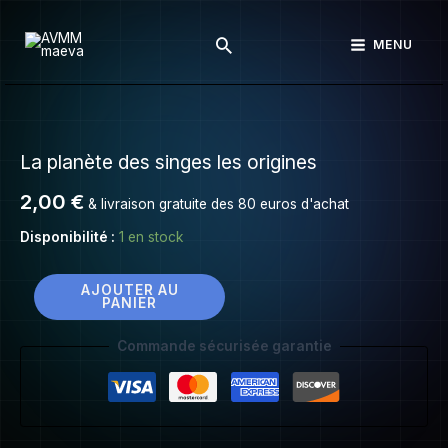
La
Aller
planète
Rechercher
au
MENU
des
contenu
singes
les
quantité
origines
de
La planète des singes les origines
La
planète
2,00
€
& livraison gratuite des 80 euros d'achat
des
singes
Disponibilité :
1 en stock
les
origines
AJOUTER AU
PANIER
Commande sécurisée garantie