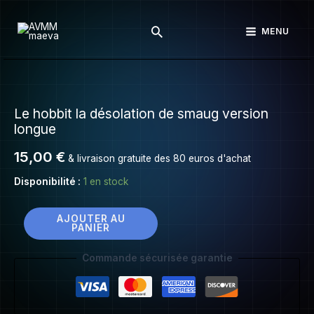
Le
Aller
hobbit
Rechercher
au
MENU
la
contenu
désolation
de
quantité
smaug
de
version
Le hobbit la désolation de smaug version
Le
longue
longue
hobbit
la
15,00
€
& livraison gratuite des 80 euros d'achat
désolation
Disponibilité :
1 en stock
de
smaug
version
AJOUTER AU
PANIER
longue
Commande sécurisée garantie