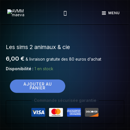
Les
Aller
sims
Rechercher
au
MENU
2
contenu
animaux
&
quantité
cie
de
Les sims 2 animaux & cie
Les
sims
6,00
€
& livraison gratuite des 80 euros d'achat
2
animaux
Disponibilité :
1 en stock
&
cie
AJOUTER AU
PANIER
Commande sécurisée garantie