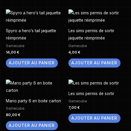
Spyro a hero’s tail jaquette
Les sims permis de sortir
réimprimée
jaquette réimprimée
Gamecube
Gamecube
14,00
€
4,00
€
AJOUTER AU PANIER
AJOUTER AU PANIER
Les sims permis de sortir
Mario party 6 en boite carton
Gamecube
7,00
€
Gamecube
80,00
€
AJOUTER AU PANIER
AJOUTER AU PANIER