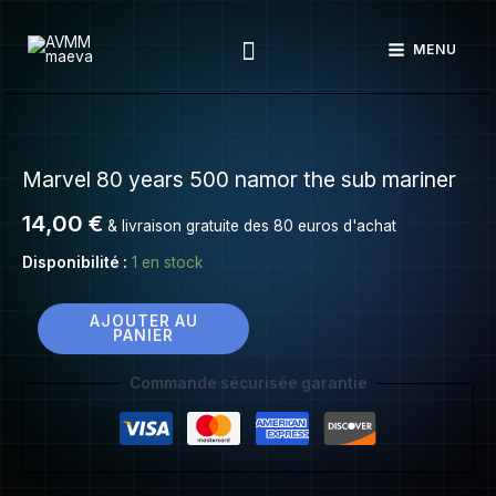
Marvel
Aller
80
Rechercher
au
MENU
years
contenu
500
namor
quantité
the
de
sub
Marvel 80 years 500 namor the sub mariner
Marvel
mariner
80
14,00
€
& livraison gratuite des 80 euros d'achat
years
500
Disponibilité :
1 en stock
namor
the
AJOUTER AU
PANIER
sub
mariner
Commande sécurisée garantie