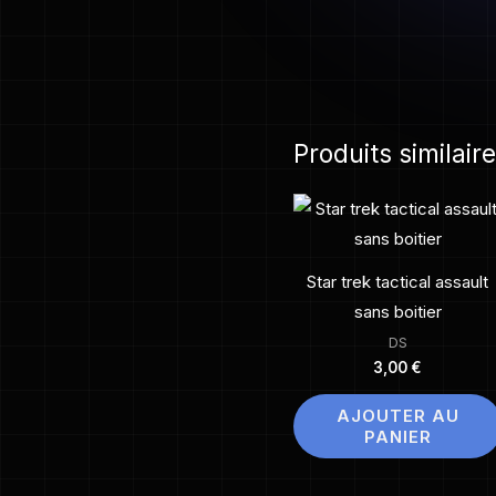
Produits similair
Star trek tactical assault
sans boitier
DS
3,00
€
AJOUTER AU
PANIER