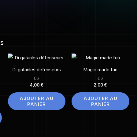
es
Di gatanles défenseurs
Magic made fun
DS
DS
4,00
€
2,00
€
AJOUTER AU
AJOUTER AU
PANIER
PANIER