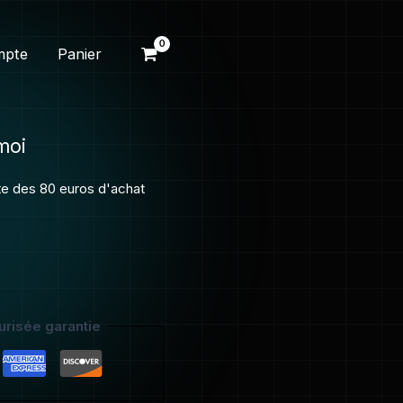
ux
mpte
Panier
moi
ite des 80 euros d'achat
risée garantie