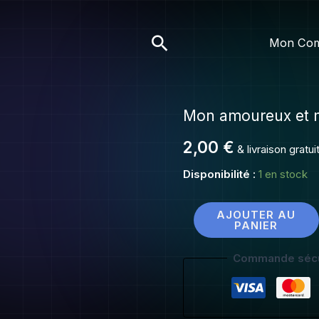
Mon
amoure
Rechercher
Mon Co
et
moi
Mon amoureux et 
quantité
de
2,00
€
& livraison gratu
Mon
amoureux
Disponibilité :
1 en stock
et
moi
AJOUTER AU
PANIER
Commande sécu