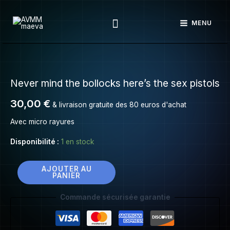
Never
Aller
mind
Rechercher
au
MENU
the
contenu
bollocks
here’s
quantité
the
de
sex
Never mind the bollocks here’s the sex pistols
Never
pistols
mind
30,00
€
& livraison gratuite des 80 euros d'achat
the
bollocks
Avec micro rayures
here’s
Disponibilité :
1 en stock
the
sex
AJOUTER AU
pistols
PANIER
Commande sécurisée garantie