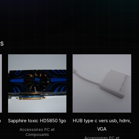
es
h
Sapphire toxic HD5850 1go
HUB type c vers usb, hdmi,
VGA
Accessoires PC et
Composants
Accessoires PC et