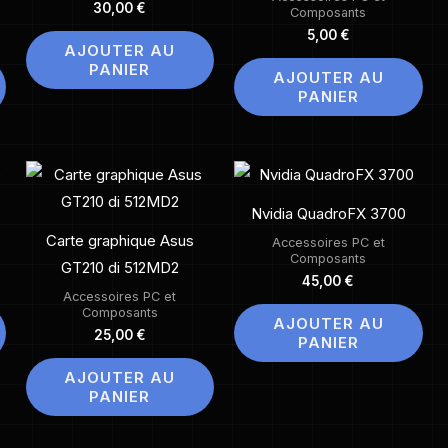
30,00
€
Composants
5,00
€
AJOUTER AU
PANIER
AJOUTER AU
PANIER
Nvidia QuadroFX 3700
Carte graphique Asus
Accessoires PC et
Composants
GT210 di 512MD2
45,00
€
Accessoires PC et
Composants
AJOUTER AU
25,00
€
PANIER
AJOUTER AU
PANIER