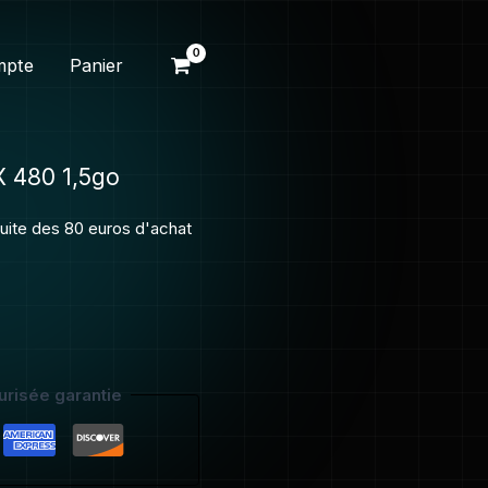
mpte
Panier
X 480 1,5go
atuite des 80 euros d'achat
risée garantie