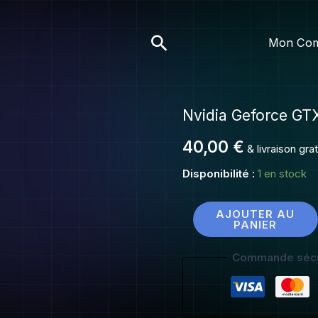
Geforce
GTX
Rechercher
Mon Co
480
1,5go
Nvidia Geforce GT
quantité
de
40,00
€
& livraison gr
Nvidia
Geforce
Disponibilité :
1 en stock
GTX
480
AJOUTER AU
PANIER
1,5go
Commande sécu