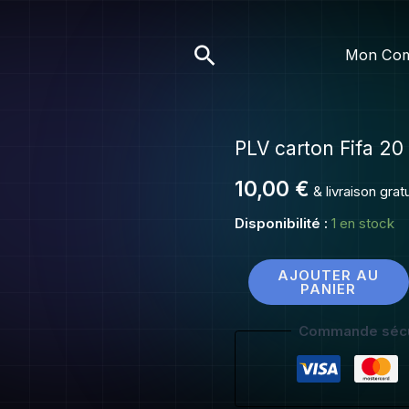
PLV
carton
Rechercher
Mon Co
Fifa
20
PLV carton Fifa 20
quantité
de
10,00
€
& livraison gra
PLV
carton
Disponibilité :
1 en stock
Fifa
20
AJOUTER AU
PANIER
Commande sécu