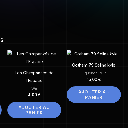
es
Gotham 79 Selina kyle
Les Chimpanzés de
Figurines POP
15,00
€
l’Espace
Wii
AJOUTER AU
4,00
€
PANIER
AJOUTER AU
PANIER