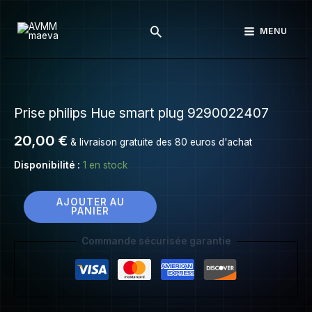
Prise
Aller
philips
Rechercher
au
MENU
Hue
contenu
smart
plug
quantité
9290022407
de
Prise philips Hue smart plug 9290022407
Prise
philips
20,00
€
& livraison gratuite des 80 euros d'achat
Hue
smart
Disponibilité :
1 en stock
plug
9290022407
AJOUTER AU
PANIER
Commande sécurisée garantie