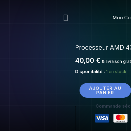
A
43
Rechercher
Mon Co
bl
ed
Processeur AMD 43
quantité
de
40,00
€
& livraison gr
Processeur
AMD
Disponibilité :
1 en stock
4300
black
AJOUTER AU
PANIER
edition
Commande sécu