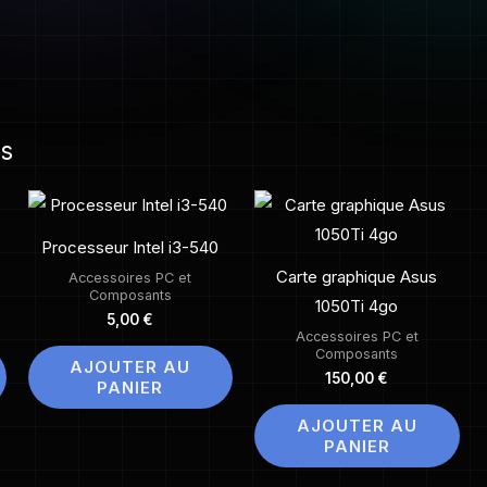
es
Processeur Intel i3-540
Carte graphique Asus
Accessoires PC et
Composants
1050Ti 4go
5,00
€
Accessoires PC et
Composants
AJOUTER AU
150,00
€
PANIER
AJOUTER AU
PANIER