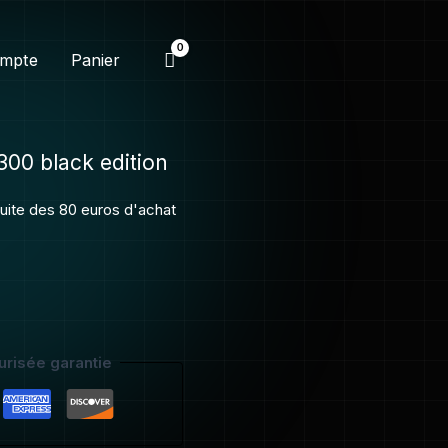
MD
00
mpte
Panier
ack
ition
00 black edition
atuite des 80 euros d'achat
risée garantie