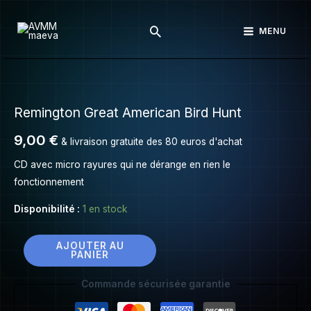
Remington
Aller
Great
Rechercher
au
MENU
American
contenu
Bird
Hunt
quantité
de
Remington Great American Bird Hunt
Remington
Great
9,00
€
& livraison gratuite des 80 euros d'achat
American
Bird
CD avec micro rayures qui ne dérange en rien le
Hunt
fonctionnement
Disponibilité :
1 en stock
AJOUTER AU
PANIER
Commande sécurisée garantie