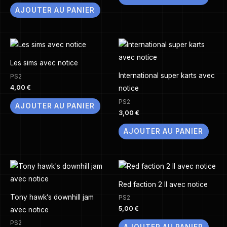
AJOUTER AU PANIER
Les sims avec notice
International super karts avec
PS2
4,00
€
notice
PS2
AJOUTER AU PANIER
3,00
€
AJOUTER AU PANIER
Red faction 2 II avec notice
Tony hawk’s downhill jam
PS2
5,00
€
avec notice
PS2