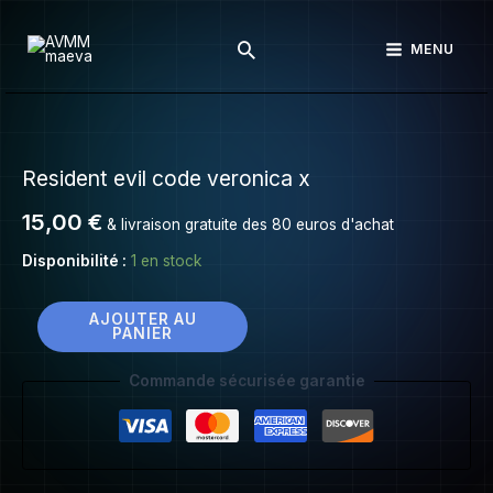
Resident
Aller
evil
Rechercher
au
MENU
code
contenu
veronica
x
quantité
de
Resident evil code veronica x
Resident
evil
15,00
€
& livraison gratuite des 80 euros d'achat
code
veronica
Disponibilité :
1 en stock
x
AJOUTER AU
PANIER
Commande sécurisée garantie