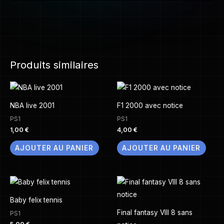
Produits similaires
NBA live 2001
F1 2000 avec notice
PS1
PS1
1,00
€
4,00
€
AJOUTER AU PANIER
AJOUTER AU PANIER
Baby felix tennis
Final fantasy VIII 8 sans
PS1