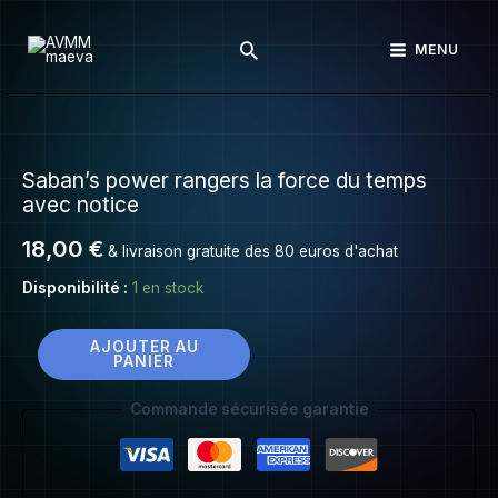
Saban’s
Aller
power
Rechercher
au
MENU
rangers
contenu
la
force
quantité
du
de
temps
Saban’s power rangers la force du temps
Saban’s
avec
avec notice
power
notice
rangers
18,00
€
& livraison gratuite des 80 euros d'achat
la
Disponibilité :
1 en stock
force
du
temps
AJOUTER AU
PANIER
avec
notice
Commande sécurisée garantie