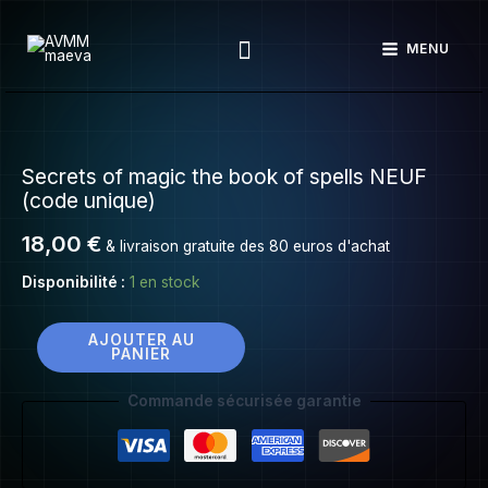
Secrets
Aller
of
Rechercher
au
MENU
magic
contenu
the
book
quantité
of
de
spells
Secrets of magic the book of spells NEUF
Secrets
NEUF
(code unique)
of
(code
magic
18,00
€
& livraison gratuite des 80 euros d'achat
unique)
the
Disponibilité :
1 en stock
book
of
spells
AJOUTER AU
PANIER
NEUF
(code
Commande sécurisée garantie
unique)