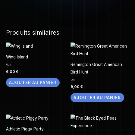
Produits similaires
Wing Island
Remington Great American
Wii
6,00
€
Bird Hunt
Wii
AJOUTER AU PANIER
9,00
€
AJOUTER AU PANIER
Athletic Piggy Party