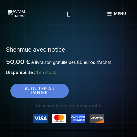
Shenmue
Aller
avec
Rechercher
au
MENU
notice
contenu
quantité
de
Shenmue avec notice
Shenmue
avec
50,00
€
& livraison gratuite des 80 euros d'achat
notice
Disponibilité :
1 en stock
AJOUTER AU
PANIER
Commande sécurisée garantie