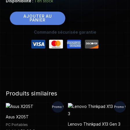
Disponibilité :
1 en stock
AJOUTER AU
PANIER
Commande sécurisée garantie
Produits similaires
Le
Le
Le
Le
Promo !
Promo !
prix
prix
prix
prix
initial
actuel
initial
actuel
Asus X205T
était :
est :
était :
est :
90,00 €.
50,00 €.
820,00 €.
550,00 €.
Lenovo Thinkpad X13 Gen 3
PC Portables