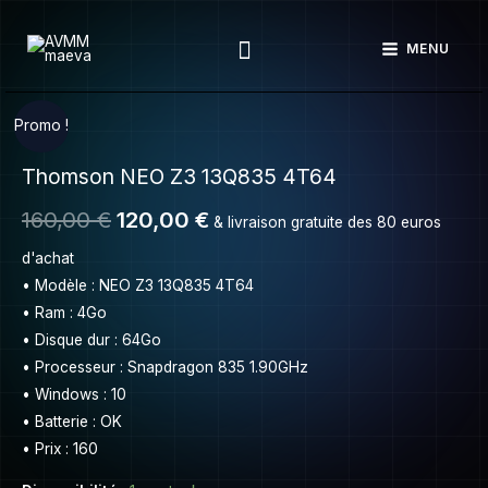
Thomson
Aller
NEO
Rechercher
au
MENU
Z3
contenu
13Q835
4T64
quantité
Le
Le
Promo !
de
prix
prix
Thomson NEO Z3 13Q835 4T64
Thomson
NEO
initial
actuel
160,00
€
120,00
€
& livraison gratuite des 80 euros
Z3
était :
est :
13Q835
d'achat
4T64
• Modèle : NEO Z3 13Q835 4T64
160,00 €.
120,00 €.
• Ram : 4Go
• Disque dur : 64Go
• Processeur : Snapdragon 835 1.90GHz
• Windows : 10
• Batterie : OK
• Prix : 160