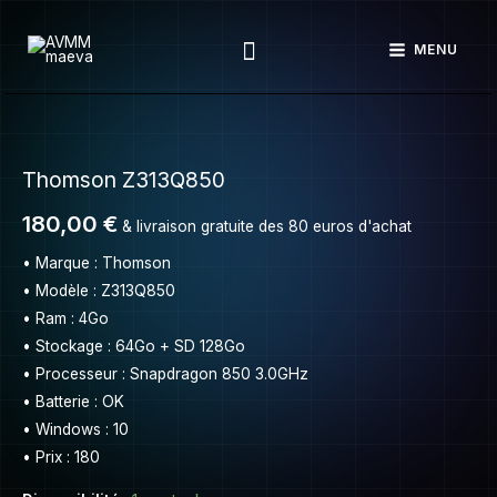
Thomson
Aller
Z313Q850
Rechercher
au
MENU
contenu
quantité
de
Thomson Z313Q850
Thomson
Z313Q850
180,00
€
& livraison gratuite des 80 euros d'achat
• Marque : Thomson
• Modèle : Z313Q850
• Ram : 4Go
• Stockage : 64Go + SD 128Go
• Processeur : Snapdragon 850 3.0GHz
• Batterie : OK
• Windows : 10
• Prix : 180