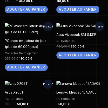
450,00
€
350,00
€
110,00
€
AJOUTER AU PANIER
AJOUTER AU PANIER
Le
Le
Le
Le
Promo !
Promo !
prix
prix
prix
prix
initial
actuel
initial
actuel
Asus Vivobook S14 S431F
était :
est :
était :
est :
250,00 €.
130,00 €.
450,00 €.
350,00 €.
PC avec émulateur de jeux
PC Portables
450,00
€
350,00
€
(plus de 60.000 jeux)
Consoles Rétro-gaming
AJOUTER AU PANIER
250,00
€
130,00
€
AJOUTER AU PANIER
Le
Le
Promo !
prix
prix
initial
actuel
Asus X205T
Lenovo Ideapad 15ADA05
était :
est :
90,00 €.
50,00 €.
PC Portables
PC Portables
90,00
€
50,00
€
350,00
€