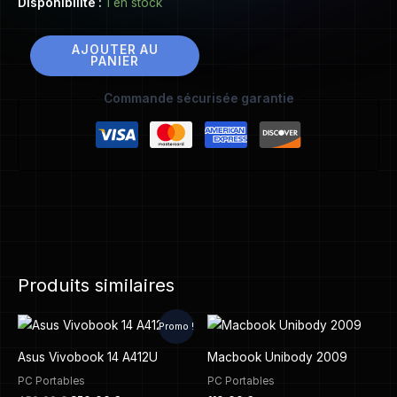
Disponibilité :
1 en stock
AJOUTER AU
PANIER
Commande sécurisée garantie
Produits similaires
Le
Le
Promo !
prix
prix
initial
actuel
Asus Vivobook 14 A412U
Macbook Unibody 2009
était :
est :
450,00 €.
350,00 €.
PC Portables
PC Portables