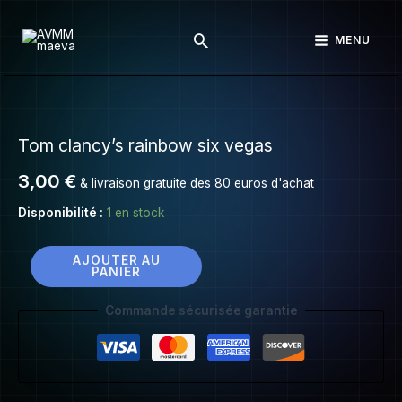
Tom
Aller
clancy’s
Rechercher
au
MENU
rainbow
contenu
six
vegas
quantité
de
Tom clancy’s rainbow six vegas
Tom
clancy’s
3,00
€
& livraison gratuite des 80 euros d'achat
rainbow
six
Disponibilité :
1 en stock
vegas
AJOUTER AU
PANIER
Commande sécurisée garantie