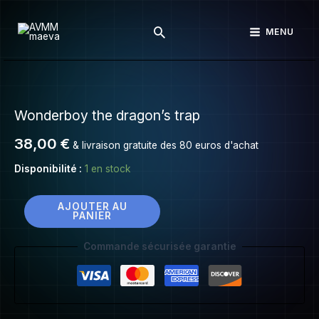
Wonderboy
Aller
the
Rechercher
au
MENU
dragon’s
contenu
trap
quantité
de
Wonderboy the dragon’s trap
Wonderboy
the
38,00
€
& livraison gratuite des 80 euros d'achat
dragon’s
trap
Disponibilité :
1 en stock
AJOUTER AU
PANIER
Commande sécurisée garantie