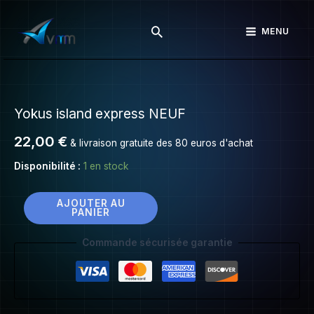
Yokus
Aller
island
Rechercher
au
MENU
express
contenu
NEUF
quantité
de
Yokus island express NEUF
Yokus
island
22,00
€
& livraison gratuite des 80 euros d'achat
express
NEUF
Disponibilité :
1 en stock
AJOUTER AU
PANIER
Commande sécurisée garantie