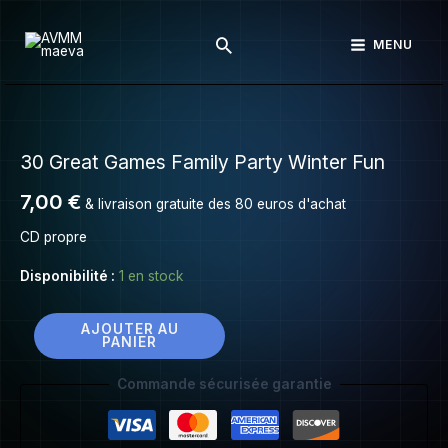
30
Aller
Great
Rechercher
au
MENU
Games
contenu
Family
Party
quantité
Winter
de
Fun
30 Great Games Family Party Winter Fun
30
Great
7,00
€
& livraison gratuite des 80 euros d'achat
Games
Family
CD propre
Party
Disponibilité :
1 en stock
Winter
Fun
AJOUTER AU
PANIER
Commande sécurisée garantie